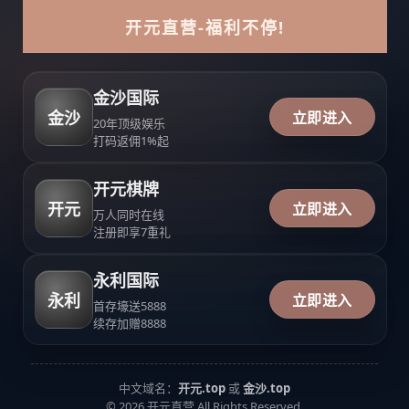
开元直营-福利不停!
金沙国际
金沙
立即进入
20年顶级娱乐
打码返佣1%起
开元棋牌
开元
立即进入
万人同时在线
注册即享7重礼
永利国际
永利
立即进入
首存壕送5888
续存加赠8888
中文域名：
开元.top
或
金沙.top
© 2026 开元直营 All Rights Reserved.